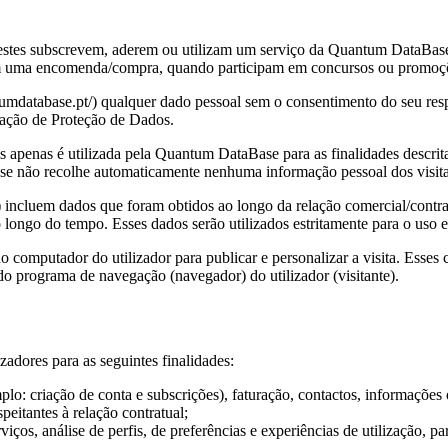
 estes subscrevem, aderem ou utilizam um serviço da Quantum DataBase
zem uma encomenda/compra, quando participam em concursos ou promoç
atabase.pt/) qualquer dado pessoal sem o consentimento do seu respeti
slação de Proteção de Dados.
 apenas é utilizada pela Quantum DataBase para as finalidades descritas
e não recolhe automaticamente nenhuma informação pessoal dos visita
s) incluem dados que foram obtidos ao longo da relação comercial/contr
longo do tempo. Esses dados serão utilizados estritamente para o uso e
 no computador do utilizador para publicar e personalizar a visita. Es
o programa de navegação (navegador) do utilizador (visitante).
adores para as seguintes finalidades:
plo: criação de conta e subscrições), faturação, contactos, informações
eitantes à relação contratual;
iços, análise de perfis, de preferências e experiências de utilização, 