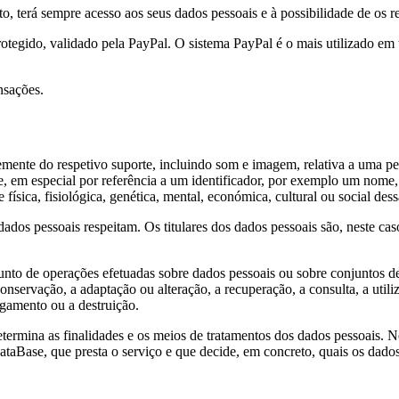
to, terá sempre acesso aos seus dados pessoais e à possibilidade de os r
otegido, validado pela PayPal. O sistema PayPal é o mais utilizado em
nsações.
nte do respetivo suporte, incluindo som e imagem, relativa a uma pesso
te, em especial por referência a um identificador, por exemplo um nome,
física, fisiológica, genética, mental, económica, cultural ou social dess
dos pessoais respeitam. Os titulares dos dados pessoais são, neste caso
to de operações efetuadas sobre dados pessoais ou sobre conjuntos de
conservação, a adaptação ou alteração, a recuperação, a consulta, a util
agamento ou a destruição.
termina as finalidades e os meios de tratamentos dos dados pessoais. N
taBase, que presta o serviço e que decide, em concreto, quais os dados 