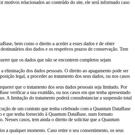
or motivos relacionados ao conteúdo do site, ele será informado caso
taBase, bem como o direito a aceder a esses dados e de obter
 destinatários dos dados e os respetivos prazos de conservação. Tem
requerer que os dados que não se encontrem completos sejam
er a eliminação dos dados pessoais. O direito ao apagamento pode ser
osição legal, a proceder ao tratamento dos seus dados, ou nos casos
 requerer que o tratamento dos seus dados pessoais seja limitado. Por
ase verificar a sua exatidão, ou nos casos em que tenha apresentado
us. A limitação do tratamento poderá consubstanciar a suspensão total
 execução de um contrato que tenha celebrado com a Quantum DataBase
peito e que tenha fornecido à Quantum DataBase, num formato
to. Nesses casos, tem ainda o direito de solicitar que a Quantum
dados a qualquer momento. Caso retire o seu consentimento, os seus