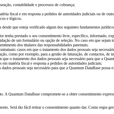
faturação, contabilidade e processos de cobrança;
a fiscal e em resposta a pedidos de autoridades judiciais ou de outras
cos e lógicos.
desde que esteja verificado algum dos seguintes fundamentos jurídico
r tenha prestado o seu consentimento livre, específico, informado, expl
idação de um formulário ou opção de seleção. No caso em que sejam tra
timento dos titulares das responsabilidades parentais;
ontratuais: casos em que o tratamento dos dados pessoais seja necessá
ação, como por exemplo, para a gestão de faturação, de contactos, de i
 que o tratamento dos dados pessoais seja necessário para que a Quan
m matéria fiscal e resposta a pedidos de autoridades judiciais;
s dados pessoais seja necessário para que a Quantum DataBase possa exe
nto. A Quantum DataBase compromete-se a obter consentimento expresso
mento. Será tão fácil retirar o consentimento quanto dar. Como regra ger