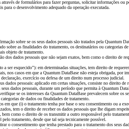
através de formulários para fazer perguntas, solicitar informações ou p
iais para o desenvolvimento adequado da operação executada.
nfirmação sobre se os seus dados pessoais são tratados pela Quantum Da
o sobre as finalidades do tratamento, os destinatários ou categorias de
ais objeto de tratamento.
ficação dos dados pessoais que não sejam exatos, bem como o direito de 
ito a ser esquecido”): em determinadas situações, tem direito de requer
ais, nos casos em que a Quantum DataBase não esteja obrigada, por imp
 declaração, exercício ou defesa de um direito num processo judicial.
seus dados pessoais: aplicado em certas situações, consiste no direito de
 seus dados pessoais, durante um período que permita à Quantum DataB
 verifique se os interesses da Quantum DataBase prevalecem sobre os se
 categorias de dados ou finalidades de tratamento.
asos em que (i) o tratamento tenha por base o seu consentimento ou a
atizados, tem o direito de receber os dados pessoais que lhe digam res
a, bem como o direito de os transmitir a outro responsável pelo tratamen
 pelo tratamento, desde que tal seja tecnicamente possível.
 retirar o consentimento que tenha prestado para o tratamento dos seus 